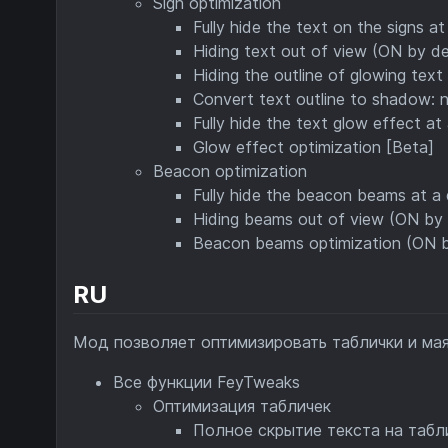
Sign optimization
Fully hide the text on the signs a
Hiding text out of view (ON by de
Hiding the outline of glowing text
Convert text outline to shadow:
Fully hide the text glow effect at
Glow effect optimization [Beta]
Beacon optimization
Fully hide the beacon beams at a
Hiding beams out of view (ON by 
Beacon beams optimization (ON b
RU
Мод позволяет оптимизировать таблички и ма
Все функции FeyTweaks
Оптимизация табличек
Полное скрытие текста на табл