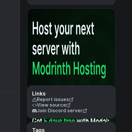
Links
Report issues
View source
Join Discord server
Tags