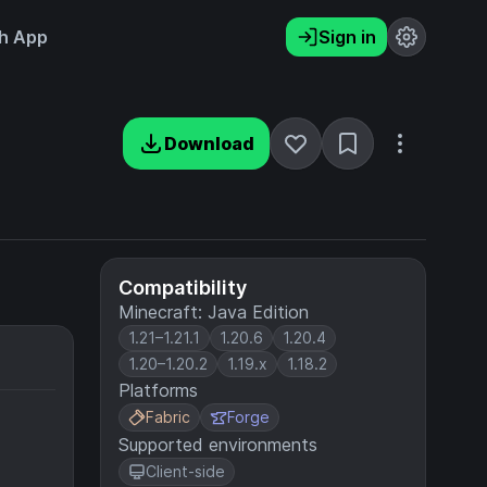
h App
Sign in
Download
Compatibility
Minecraft: Java Edition
1.21–1.21.1
1.20.6
1.20.4
1.20–1.20.2
1.19.x
1.18.2
Platforms
Fabric
Forge
Supported environments
Client-side