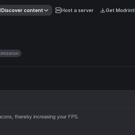
Discover content
Host a server
Get Modrint
imization
cons, thereby increasing your FPS.