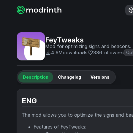
FeyTweaks
Mod for optimizing signs and beacons.
4.6M
downloads
386
followers
Opt
Description
Changelog
Versions
ENG
The mod allows you to optimize the signs and bea
Features of FeyTweaks: