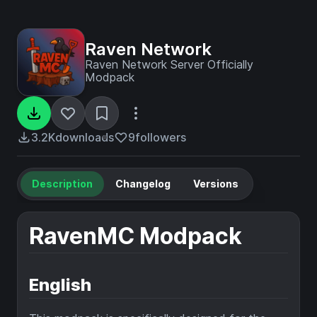
Raven Network
Raven Network Server Officially
Modpack
3.2K
downloads
9
followers
Description
Changelog
Versions
RavenMC Modpack
English