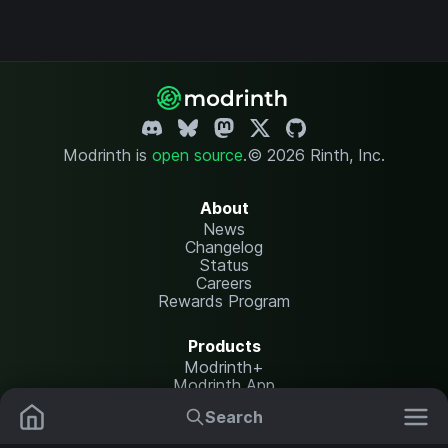
Modrinth is
open source
.
© 2026 Rinth, Inc.
About
News
Changelog
Status
Careers
Rewards Program
Products
Modrinth+
Modrinth App
Modrinth Hosting
Search
Mods
Resource Packs