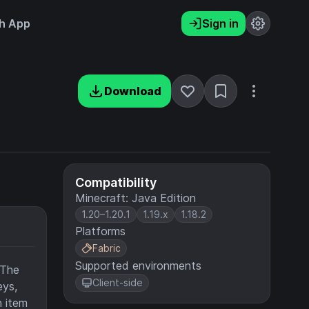
h App
Sign in
Download
Compatibility
Minecraft: Java Edition
1.20–1.20.1
1.19.x
1.18.2
Platforms
Fabric
Supported environments
 The
Client-side
eys,
n item