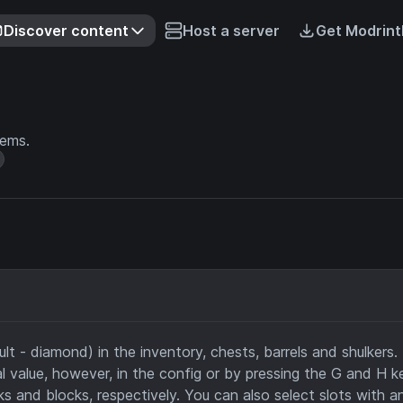
Discover content
Host a server
Get Modrint
tems.
t - diamond) in the inventory, chests, barrels and shulkers.
al value, however, in the config or by pressing the G and H k
ks and blocks, respectively. You can also select slots with a