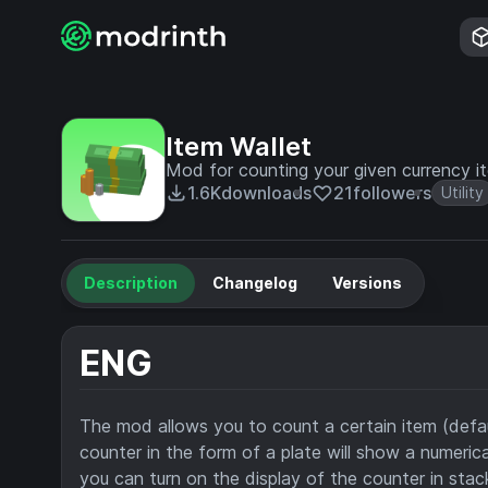
Item Wallet
Mod for counting your given currency i
1.6K
downloads
21
followers
Utility
Description
Changelog
Versions
ENG
The mod allows you to count a certain item (defaul
counter in the form of a plate will show a numeric
you can turn on the display of the counter in stac