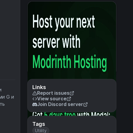
Links
и
Report issues
ми G и
View source
ть
Join Discord server
Tags
Utility