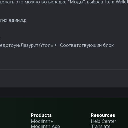
делать это можно во вкладке "Моды", выбрав Item Wallet
гих единиц:
а
дстоун/Лазурит/Уголь <- Соответствующий блок
Products
Resources
Modrinth+
Help Center
Modrinth App
Translate