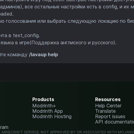
дминов), все остальные настройки есть в config, и их 
oaded.
ью голосования или выбрать следующую локацию по би
а в text_config.
языка в игре(Поддержка англиского и русского).
йте команду
/lavaup help
Products
Resources
Modrinth+
Help Center
Modrinth App
Translate
Modrinth Hosting
Report issues
API documentati
gram
L MINECRAFT SERVICE. NOT APPROVED BY OR ASSOCIATED WITH MOJAN