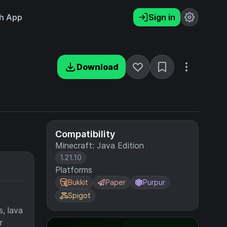
h App
Sign in
Download
Compatibility
Minecraft: Java Edition
1.21.10
Platforms
Bukkit
Paper
Purpur
Spigot
s, lava
r