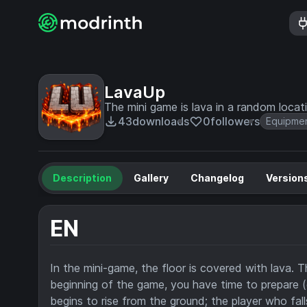
LavaUp
The mini game is lava in a random locat
43
downloads
0
followers
Equipme
Description
Gallery
Changelog
Version
EN
In the mini-game, the floor is covered with lava. Th
beginning of the game, you have time to prepare (g
begins to rise from the ground; the player who falls