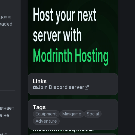
ttgame
loaded
Links
Join Discord server
Tags
чинает
Equipment
Minigame
Social
а не
Adventure
ы с