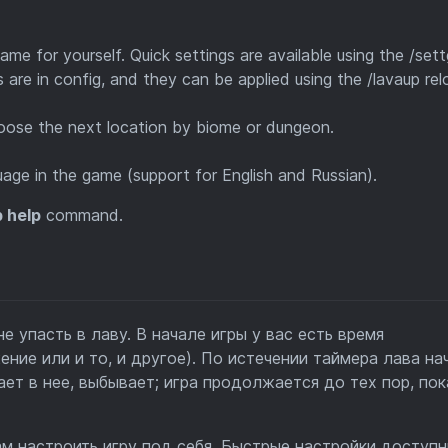
ame for yourself. Quick settings are available using the /se
 are in config, and they can be applied using the /lavaup re
choose the next location by biome or dungeon.
age in the game (support for English and Russian).
p help
command.
не упасть в лаву. В начале игры у вас есть время
ние или и то, и другое). По истечении таймера лава на
ает в нее, выбывает; игра продолжается до тех пор, пок
м настроить игру под себя. Быстрые настройки доступн