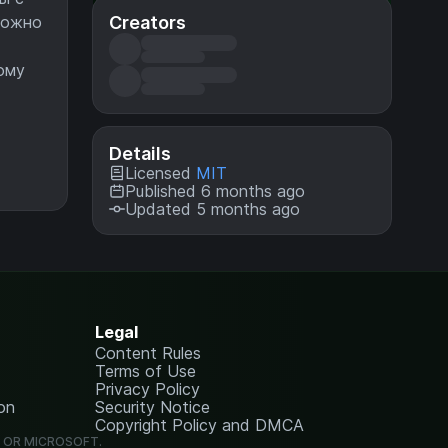
Creators
можно
ому
Details
Licensed
MIT
Published 6 months ago
Updated 5 months ago
Legal
Content Rules
Terms of Use
Privacy Policy
on
Security Notice
Copyright Policy and DMCA
G OR MICROSOFT.